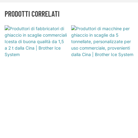
PRODOTTI CORRELATI
Produttori Di Fabbricatori Di
Produttori Di Macchine Per
Ghiaccio In Scaglie
Ghiaccio In Scaglie Da 5
Commerciali Icesta Di Buona
Tonnellate, Personalizzate Per
Qualità Da 1,5 A 2 T Dalla Cina |
Uso Commerciale, Provenienti
Copyright © 2026 Shenzhen Brother Ice System Co., Ltd -
Brother Ice System
Dalla Cina | Brother Ice System
www.cnicesta.com Tutti i diritti riservati. |
Mappa del sito
|